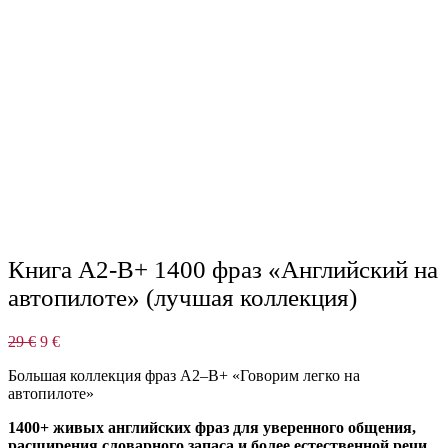
Книга А2-В+ 1400 фраз «Английский на
автопилоте» (лучшая коллекция)
Первоначальная
Текущая
29
€
9
€
цена
цена:
Большая коллекция фраз A2–B+ «Говорим легко на
составляла
9 €.
автопилоте»
29 €.
1400+ живых английских фраз для уверенного общения,
расширения словарного запаса и более естественной речи