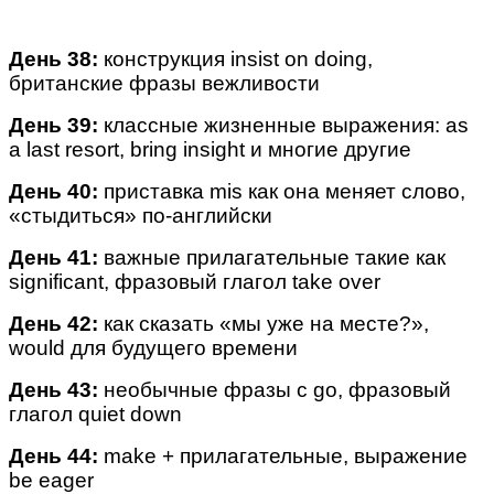
День 38:
конструкция insist on doing,
британские фразы вежливости
День 39:
классные жизненные выражения: as
a last resort, bring insight и многие другие
Д
ень 40:
приставка mis как она меняет слово,
«стыдиться» по-английски
День 41:
важные прилагательные такие как
significant, фразовый глагол take over
День 42:
как сказать «мы уже на месте?»,
would для будущего времени
День 43:
необычные фразы с go, фразовый
глагол quiet down
День 44:
make + прилагательные, выражение
be eager