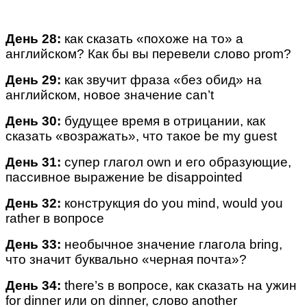
День 28:
как сказать «похоже на то» а
английском? Как бы вы перевели слово prom?
День 29:
как звучит фраза «без обид» на
английском, новое значение can’t
День 30:
будущее время в отрицании, как
сказать «возражать», что такое be my guest
День 31:
супер глагол own и его образующие,
пассивное выражение be disappointed
День 32:
конструкция do you mind, would you
rather в вопросе
День 33:
необычное значение глагола bring,
что значит буквально «черная почта»?
День 34:
there’s в вопросе, как сказать на ужин
for dinner или on dinner, слово another