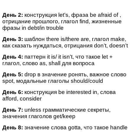
День 2:
конструкция let’s, фраза be afraid of ,
отрицание прошлого, глагол find, жизненные
фразы in debt/in trouble
День 3:
шаблон there is/there are, глагол make,
как сказать нуждаться, отрицания don’t, doesn’t
День
4:
паттерн it is/ it isn’t, что такое let +
глагол, слово as, shall для вопроса
День 5:
drop в значение ронять, важное слово
spot, модальные глаголы should/could
День 6:
конструкция be interested in, слова
afford, consider
День 7:
unless грамматические секреты,
значения глаголов get/keep
День 8:
значение слова gotta, что такое handle