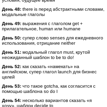
условия, будущее время
День 48:
there is перед абстрактными словами,
модальные глаголы
День 49:
выражения с глаголом get +
прилагательное, human или humane
День 50:
супер слово senses для ежедневного
использования, отрицание neither
День 51:
модальный глагол must, крутой
неожиданный шаблон to be to do!
День 52:
как сказать «намекать» на
английском, супер глагол launch для бизнес
целей
День 53:
что такое gotcha, как согласится с
помощью шаблона so do I
День 54:
несколько вариантов сказать «я
хочу», шаблон decide to