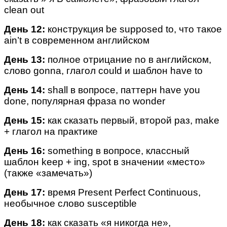
clean out
День 12:
конструкция be supposed to, что такое
ain’t в современном английском
День 13:
полное отрицание no в английском,
слово gonna, глагол could и шаблон have to
День 14:
shall в вопросе, паттерн have you
done, популярная фраза no wonder
День 15:
как сказать первый, второй раз, make
+ глагол на практике
День 16:
something в вопросе, классный
шаблон keep + ing, spot в значении «место»
(также «замечать»)
День 17:
время Present Perfect Continuous,
необычное слово susceptible
День 18:
как сказать «я никогда не»,