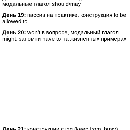
модальные глагол should/may
День 19:
пассив на практике, конструкция to be
allowed to
День 20:
won’t в вопросе, модальный глагол
might, запомни have to на жизненных примерах
День 21:
конструкции с ing (keep from, busy),