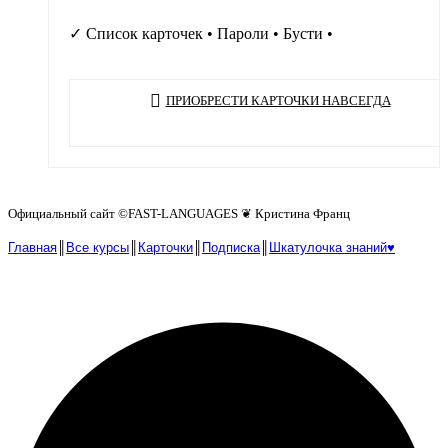
цена
цена:
составляла
49 €.
✓ Список карточек • Пароли • Бусти •
100 €.
ПРИОБРЕСТИ КАРТОЧКИ НАВСЕГДА
Официальный сайт ©️FAST-LANGUAGES ❦ Кристина Франц
Главная
║
Все курсы
║
Карточки
║
Подписка
║
Шкатулочка знаний♥︎