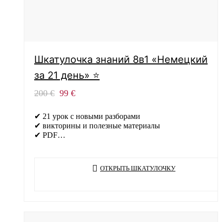
Шкатулочка знаний 8в1 «Немецкий
за 21 день» ⭐
Первоначальная
Текущая
200
€
99
€
цена
цена:
составляла
99 €.
✔ 21 урок с новыми разборами
200 €.
✔ викторины и полезные материалы
✔ PDF…
ОТКРЫТЬ ШКАТУЛОЧКУ