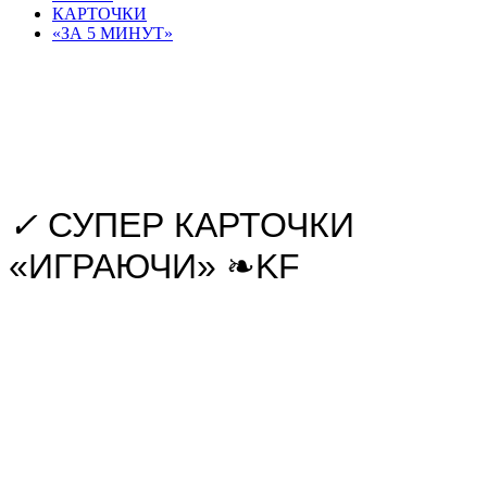
КАРТОЧКИ
«ЗА 5 МИНУТ»
Карточки «Играючи» тесты по
иностранным языкам: английский,
немецкий, французский, испанский,
итальянский
✓
СУПЕР КАРТОЧКИ
«ИГРАЮЧИ»
❧
KF