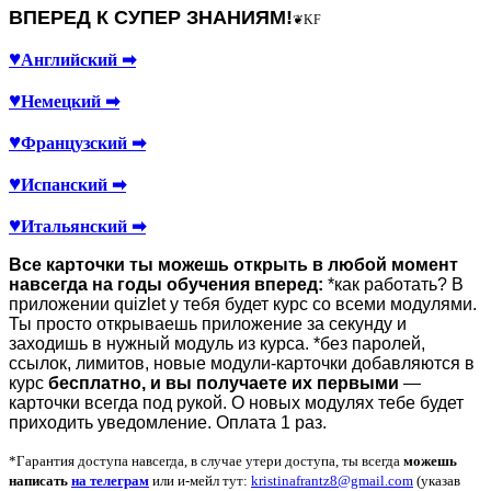
ВПЕРЕД К СУПЕР ЗНАНИЯМ!
❦KF
♥
Английский ➡
♥
Немецкий ➡
♥
Французский ➡
♥
Испанский ➡
♥
Итальянский ➡
Все карточки ты можешь открыть в любой момент
навсегда на годы обучения вперед
:
*как работать? В
приложении quizlet у тебя будет курс со всеми модулями.
Ты просто открываешь приложение за секунду и
заходишь в нужный модуль из курса.
*без паролей,
ссылок, лимитов, новые модули-карточки добавляются в
курс
бесплатно, и вы получаете их первыми
—
карточки всегда под рукой.
О новых модулях тебе будет
приходить уведомление.
Оплата 1 раз.
*Гарантия доступа навсегда, в случае утери доступа, ты всегда
можешь
написать
на телеграм
или и-мейл тут:
kristinafrantz8@gmail.com
(указав