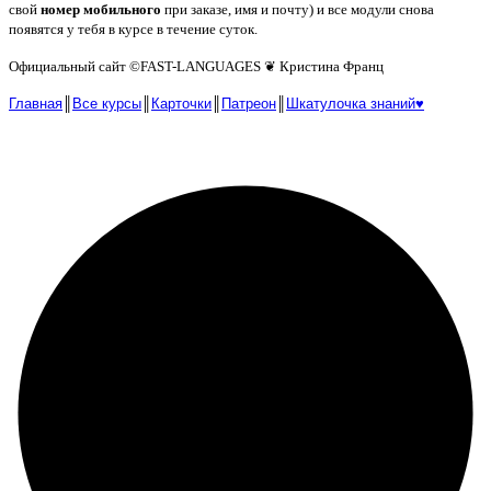
свой
номер мобильного
при заказе, имя и почту) и все модули снова
появятся у тебя в курсе в течение суток.
Официальный сайт ©️FAST-LANGUAGES ❦ Кристина Франц
Главная
║
Все курсы
║
Карточки
║
Патреон
║
Шкатулочка знаний♥︎