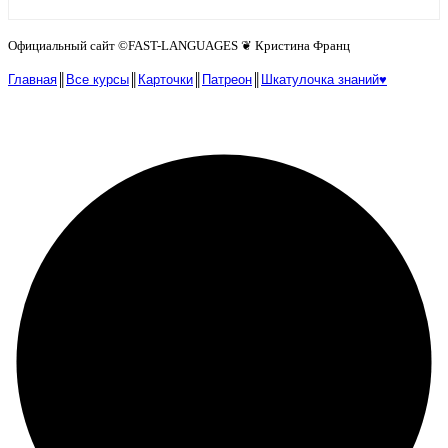
Официальный сайт ©️FAST-LANGUAGES ❦ Кристина Франц
Главная
║
Все курсы
║
Карточки
║
Патреон
║
Шкатулочка знаний♥︎