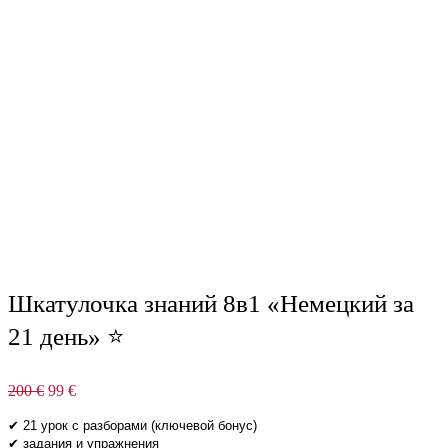
Шкатулочка знаний 8в1 «Немецкий за
21 день» ⭐
Первоначальная
Текущая
200
€
99
€
цена
цена:
составляла
99 €.
✔ 21 урок с разборами (ключевой бонус)
200 €.
✔ задания и упражнения