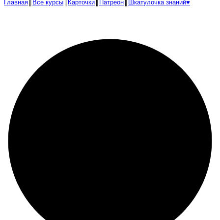
Главная
║
Все курсы
║
Карточки
║
Патреон
║
Шкатулочка знаний♥︎