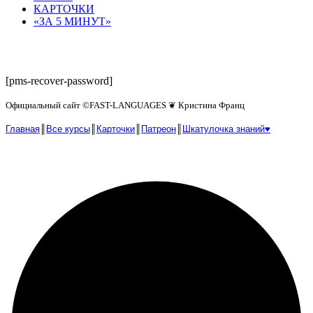
КАРТОЧКИ
«ЗА 5 МИНУТ»
Password Reset
[pms-recover-password]
Официальный сайт ©️FAST-LANGUAGES ❦ Кристина Франц
Главная
║
Все курсы
║
Карточки
║
Патреон
║
Шкатулочка знаний♥︎