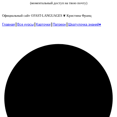
(моментальный доступ на твою почту)
Официальный сайт ©️FAST-LANGUAGES ❦ Кристина Франц
Главная
║
Все курсы
║
Карточки
║
Патреон
║
Шкатулочка знаний♥︎