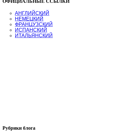
ОФИЦИАЛЬНЫЕ ССЫЛКИ
НЕМЕЦКИЙ
ЯЗЫК
АНГЛИЙСКИЙ
ЗА
НЕМЕЦКИЙ
21
ФРАНЦУЗСКИЙ
ДЕНЬ
ИСПАНСКИЙ
С
ИТАЛЬЯНСКИЙ
КРИСТИНОЙ
ФРАНЦ
Рубрики блога