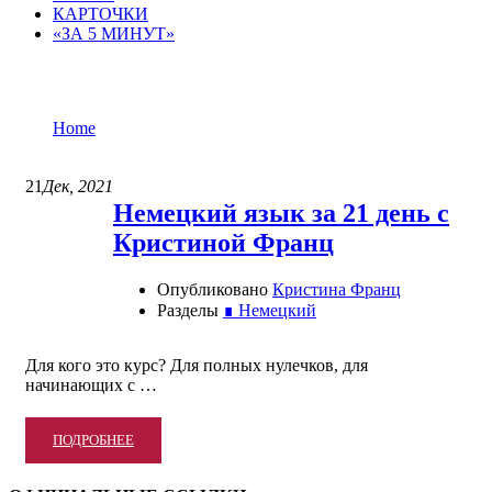
КАРТОЧКИ
«ЗА 5 МИНУТ»
∎ Немецкий
Home
∎ Немецкий
21
Дек, 2021
Немецкий язык за 21 день с
Кристиной Франц
Опубликовано
Кристина Франц
Разделы
∎ Немецкий
Для кого это курс? Для полных нулечков, для
начинающих с …
READ
ПОДРОБНЕЕ
MORE
ABOUT