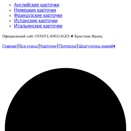
Английские карточки
Немецкие карточки
Французские карточки
Испанские карточки
Итальянские карточки
Официальный сайт ©️FAST-LANGUAGES ❦ Кристина Франц
Главная
║
Все курсы
║
Карточки
║
Подписка
║
Шкатулочка знаний♥︎