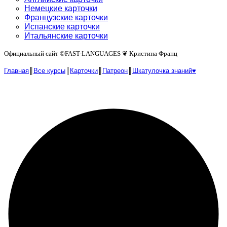
Немецкие карточки
Французские карточки
Испанские карточки
Итальянские карточки
Официальный сайт ©️FAST-LANGUAGES ❦ Кристина Франц
Главная
║
Все курсы
║
Карточки
║
Патреон
║
Шкатулочка знаний♥︎