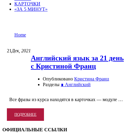
КАРТОЧКИ
«ЗА 5 МИНУТ»
∎ Английский
Home
∎ Английский
21
Дек, 2021
Английский язык за 21 день
с Кристиной Франц
Опубликовано
Кристина Франц
Разделы
∎ Английский
Все фразы из курса находятся в карточках — модуле …
READ
ПОДРОБНЕЕ
MORE
ABOUT
ОФИЦИАЛЬНЫЕ ССЫЛКИ
АНГЛИЙСКИЙ