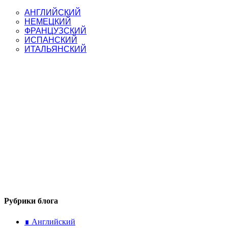
ЯЗЫК
АНГЛИЙСКИЙ
ЗА
НЕМЕЦКИЙ
21
ФРАНЦУЗСКИЙ
ДЕНЬ
ИСПАНСКИЙ
С
ИТАЛЬЯНСКИЙ
КРИСТИНОЙ
ФРАНЦ
Рубрики блога
∎ Английский