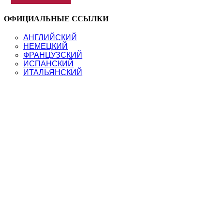
MORE
ABOUT
ОФИЦИАЛЬНЫЕ ССЫЛКИ
ИСПАНСКИЙ
ЯЗЫК
АНГЛИЙСКИЙ
ЗА
НЕМЕЦКИЙ
21
ФРАНЦУЗСКИЙ
ДЕНЬ
ИСПАНСКИЙ
С
ИТАЛЬЯНСКИЙ
КРИСТИНОЙ
ФРАНЦ