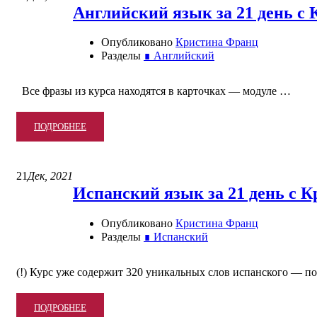
ЯЗЫК
Английский язык за 21 день с
ЗА
21
Опубликовано
Кристина Франц
ДЕНЬ
Разделы
∎ Английский
С
КРИСТИНОЙ
ФРАНЦ
Все фразы из курса находятся в карточках — модуле …
READ
ПОДРОБНЕЕ
MORE
ABOUT
АНГЛИЙСКИЙ
21
Дек, 2021
ЯЗЫК
Испанский язык за 21 день с 
ЗА
21
Опубликовано
Кристина Франц
ДЕНЬ
Разделы
∎ Испанский
С
КРИСТИНОЙ
ФРАНЦ
(!) Курс уже содержит 320 уникальных слов испанского — 
READ
ПОДРОБНЕЕ