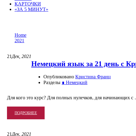
КАРТОЧКИ
«ЗА 5 МИНУТ»
Месяц: Месяц ГГГГ
Home
2021
Декабрь
21
Дек, 2021
Немецкий язык за 21 день с К
Опубликовано
Кристина Франц
Разделы
∎ Немецкий
Для кого это курс? Для полных нулечков, для начинающих с
READ
ПОДРОБНЕЕ
MORE
ABOUT
НЕМЕЦКИЙ
21
Дек, 2021